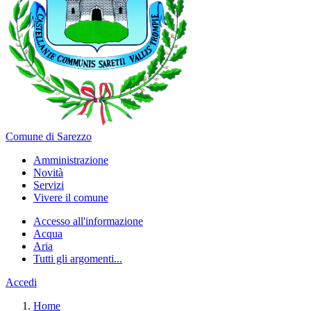
Comune di Sarezzo
Amministrazione
Novità
Servizi
Vivere il comune
Accesso all'informazione
Acqua
Aria
Tutti gli argomenti...
Accedi
Home