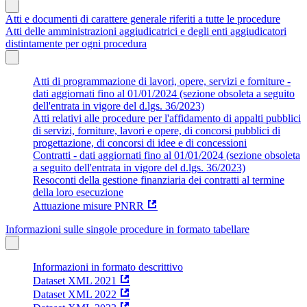
Atti e documenti di carattere generale riferiti a tutte le procedure
Atti delle amministrazioni aggiudicatrici e degli enti aggiudicatori
distintamente per ogni procedura
Atti di programmazione di lavori, opere, servizi e forniture -
dati aggiornati fino al 01/01/2024 (sezione obsoleta a seguito
dell'entrata in vigore del d.lgs. 36/2023)
Atti relativi alle procedure per l'affidamento di appalti pubblici
di servizi, forniture, lavori e opere, di concorsi pubblici di
progettazione, di concorsi di idee e di concessioni
Contratti - dati aggiornati fino al 01/01/2024 (sezione obsoleta
a seguito dell'entrata in vigore del d.lgs. 36/2023)
Resoconti della gestione finanziaria dei contratti al termine
della loro esecuzione
Attuazione misure PNRR
Informazioni sulle singole procedure in formato tabellare
Informazioni in formato descrittivo
Dataset XML 2021
Dataset XML 2022