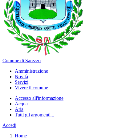
Comune di Sarezzo
Amministrazione
Novità
Servizi
Vivere il comune
Accesso all'informazione
Acqua
Aria
Tutti gli argomenti...
Accedi
Home