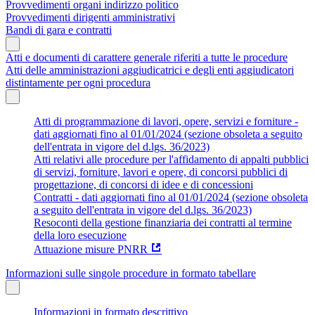
Provvedimenti organi indirizzo politico
Provvedimenti dirigenti amministrativi
Bandi di gara e contratti
Atti e documenti di carattere generale riferiti a tutte le procedure
Atti delle amministrazioni aggiudicatrici e degli enti aggiudicatori
distintamente per ogni procedura
Atti di programmazione di lavori, opere, servizi e forniture -
dati aggiornati fino al 01/01/2024 (sezione obsoleta a seguito
dell'entrata in vigore del d.lgs. 36/2023)
Atti relativi alle procedure per l'affidamento di appalti pubblici
di servizi, forniture, lavori e opere, di concorsi pubblici di
progettazione, di concorsi di idee e di concessioni
Contratti - dati aggiornati fino al 01/01/2024 (sezione obsoleta
a seguito dell'entrata in vigore del d.lgs. 36/2023)
Resoconti della gestione finanziaria dei contratti al termine
della loro esecuzione
Attuazione misure PNRR
Informazioni sulle singole procedure in formato tabellare
Informazioni in formato descrittivo