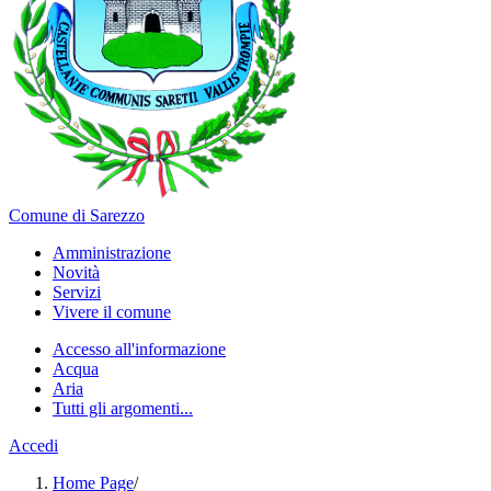
Comune di Sarezzo
Amministrazione
Novità
Servizi
Vivere il comune
Accesso all'informazione
Acqua
Aria
Tutti gli argomenti...
Accedi
Home Page
/