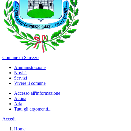
Comune di Sarezzo
Amministrazione
Novità
Servizi
Vivere il comune
Accesso all'informazione
Acqua
Aria
Tutti gli argomenti...
Accedi
Home