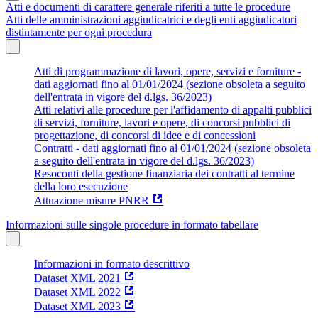
Atti e documenti di carattere generale riferiti a tutte le procedure
Atti delle amministrazioni aggiudicatrici e degli enti aggiudicatori
distintamente per ogni procedura
Atti di programmazione di lavori, opere, servizi e forniture -
dati aggiornati fino al 01/01/2024 (sezione obsoleta a seguito
dell'entrata in vigore del d.lgs. 36/2023)
Atti relativi alle procedure per l'affidamento di appalti pubblici
di servizi, forniture, lavori e opere, di concorsi pubblici di
progettazione, di concorsi di idee e di concessioni
Contratti - dati aggiornati fino al 01/01/2024 (sezione obsoleta
a seguito dell'entrata in vigore del d.lgs. 36/2023)
Resoconti della gestione finanziaria dei contratti al termine
della loro esecuzione
Attuazione misure PNRR
Informazioni sulle singole procedure in formato tabellare
Informazioni in formato descrittivo
Dataset XML 2021
Dataset XML 2022
Dataset XML 2023