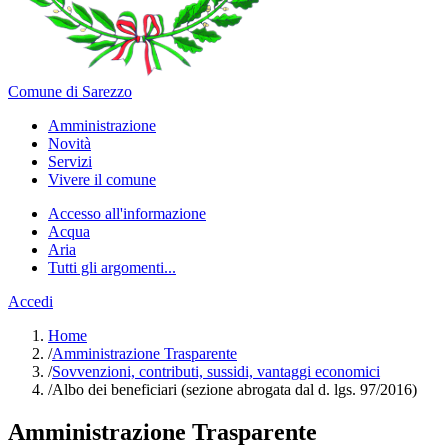
Comune di Sarezzo
Amministrazione
Novità
Servizi
Vivere il comune
Accesso all'informazione
Acqua
Aria
Tutti gli argomenti...
Accedi
Home
/
Amministrazione Trasparente
/
Sovvenzioni, contributi, sussidi, vantaggi economici
/
Albo dei beneficiari (sezione abrogata dal d. lgs. 97/2016)
Amministrazione Trasparente