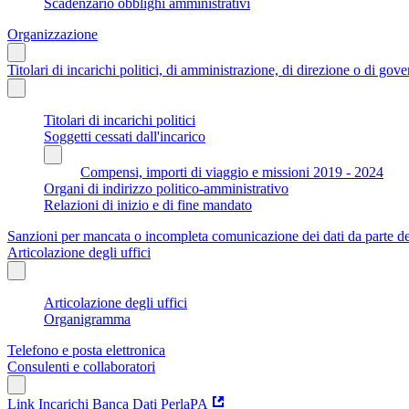
Scadenzario obblighi amministrativi
Organizzazione
Titolari di incarichi politici, di amministrazione, di direzione o di gov
Titolari di incarichi politici
Soggetti cessati dall'incarico
Compensi, importi di viaggio e missioni 2019 - 2024
Organi di indirizzo politico-amministrativo
Relazioni di inizio e di fine mandato
Sanzioni per mancata o incompleta comunicazione dei dati da parte dei t
Articolazione degli uffici
Articolazione degli uffici
Organigramma
Telefono e posta elettronica
Consulenti e collaboratori
Link Incarichi Banca Dati PerlaPA