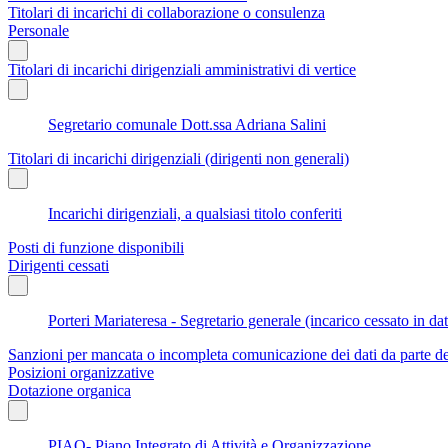
Titolari di incarichi di collaborazione o consulenza
Personale
Titolari di incarichi dirigenziali amministrativi di vertice
Segretario comunale Dott.ssa Adriana Salini
Titolari di incarichi dirigenziali (dirigenti non generali)
Incarichi dirigenziali, a qualsiasi titolo conferiti
Posti di funzione disponibili
Dirigenti cessati
Porteri Mariateresa - Segretario generale (incarico cessato in d
Sanzioni per mancata o incompleta comunicazione dei dati da parte dei t
Posizioni organizzative
Dotazione organica
PIAO- Piano Integrato di Attività e Organizzazione