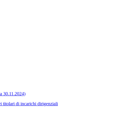
ata 30.11.2024)
itolari di incarichi dirigenziali