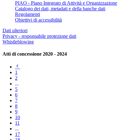
PIAO - Piano Integrato di Attività e Organizzazione
Catalogo dei dati, metadati e della banche dati
Regolamenti
Obiettivi di accessibilità
Dati ulteriori
Privacy - responsabile protezione dati
Whistleblowing
Atti di concessione 2020 - 2024
Pagina
precedente
1
2
...
5
6
7
8
9
10
11
...
17
18