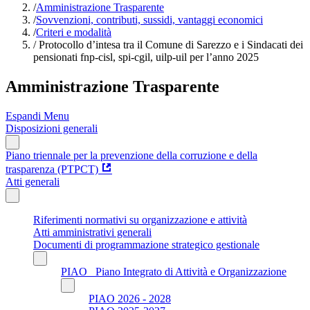
/
Amministrazione Trasparente
/
Sovvenzioni, contributi, sussidi, vantaggi economici
/
Criteri e modalità
/
Protocollo d’intesa tra il Comune di Sarezzo e i Sindacati dei
pensionati fnp-cisl, spi-cgil, uilp-uil per l’anno 2025
Amministrazione Trasparente
Espandi Menu
Disposizioni generali
Piano triennale per la prevenzione della corruzione e della
trasparenza (PTPCT)
Atti generali
Riferimenti normativi su organizzazione e attività
Atti amministrativi generali
Documenti di programmazione strategico gestionale
PIAO_ Piano Integrato di Attività e Organizzazione
PIAO 2026 - 2028