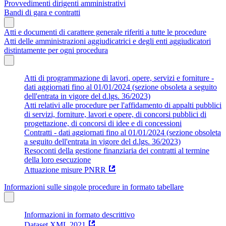
Provvedimenti dirigenti amministrativi
Bandi di gara e contratti
Atti e documenti di carattere generale riferiti a tutte le procedure
Atti delle amministrazioni aggiudicatrici e degli enti aggiudicatori
distintamente per ogni procedura
Atti di programmazione di lavori, opere, servizi e forniture -
dati aggiornati fino al 01/01/2024 (sezione obsoleta a seguito
dell'entrata in vigore del d.lgs. 36/2023)
Atti relativi alle procedure per l'affidamento di appalti pubblici
di servizi, forniture, lavori e opere, di concorsi pubblici di
progettazione, di concorsi di idee e di concessioni
Contratti - dati aggiornati fino al 01/01/2024 (sezione obsoleta
a seguito dell'entrata in vigore del d.lgs. 36/2023)
Resoconti della gestione finanziaria dei contratti al termine
della loro esecuzione
Attuazione misure PNRR
Informazioni sulle singole procedure in formato tabellare
Informazioni in formato descrittivo
Dataset XML 2021