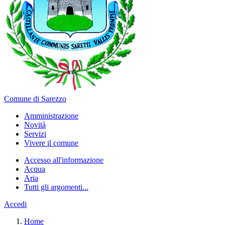
Comune di Sarezzo
Amministrazione
Novità
Servizi
Vivere il comune
Accesso all'informazione
Acqua
Aria
Tutti gli argomenti...
Accedi
Home