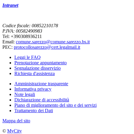
Intranet
Codice fiscale: 00852210178
P.IVA: 00582490983
Tel: +390308936211
Email:
comune.sarezzo@comune.sarezzo.bs.it
PEC:
protocollosarezzo@cert.legalmail.it
Leggi le FAQ
Prenotazione appuntamento
Segnalazione disservizio
Richiesta d'assistenza
Amministrazione trasparente
Informativa privacy
Note legali
Dichiarazione di accessibilità
Piano di miglioramento del sito e dei servizi
Trattamento dei Dati
Mappa del sito
©
MyCity