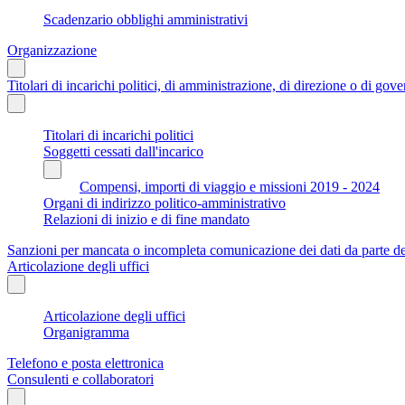
Scadenzario obblighi amministrativi
Organizzazione
Titolari di incarichi politici, di amministrazione, di direzione o di gov
Titolari di incarichi politici
Soggetti cessati dall'incarico
Compensi, importi di viaggio e missioni 2019 - 2024
Organi di indirizzo politico-amministrativo
Relazioni di inizio e di fine mandato
Sanzioni per mancata o incompleta comunicazione dei dati da parte dei t
Articolazione degli uffici
Articolazione degli uffici
Organigramma
Telefono e posta elettronica
Consulenti e collaboratori