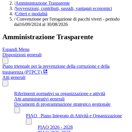
/
Amministrazione Trasparente
/
Sovvenzioni, contributi, sussidi, vantaggi economici
/
Criteri e modalità
/
Convenzione per l'erogazione di pacchi viveri - periodo
dal16/09/2024 al 30/08/2026
Amministrazione Trasparente
Espandi Menu
Disposizioni generali
Piano triennale per la prevenzione della corruzione e della
trasparenza (PTPCT)
Atti generali
Riferimenti normativi su organizzazione e attività
Atti amministrativi generali
Documenti di programmazione strategico gestionale
PIAO_ Piano Integrato di Attività e Organizzazione
PIAO 2026 - 2028