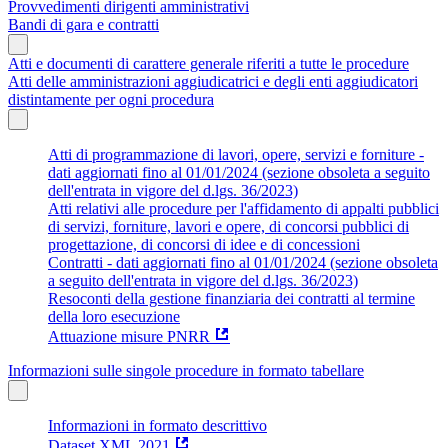
Provvedimenti dirigenti amministrativi
Bandi di gara e contratti
Atti e documenti di carattere generale riferiti a tutte le procedure
Atti delle amministrazioni aggiudicatrici e degli enti aggiudicatori
distintamente per ogni procedura
Atti di programmazione di lavori, opere, servizi e forniture -
dati aggiornati fino al 01/01/2024 (sezione obsoleta a seguito
dell'entrata in vigore del d.lgs. 36/2023)
Atti relativi alle procedure per l'affidamento di appalti pubblici
di servizi, forniture, lavori e opere, di concorsi pubblici di
progettazione, di concorsi di idee e di concessioni
Contratti - dati aggiornati fino al 01/01/2024 (sezione obsoleta
a seguito dell'entrata in vigore del d.lgs. 36/2023)
Resoconti della gestione finanziaria dei contratti al termine
della loro esecuzione
Attuazione misure PNRR
Informazioni sulle singole procedure in formato tabellare
Informazioni in formato descrittivo
Dataset XML 2021