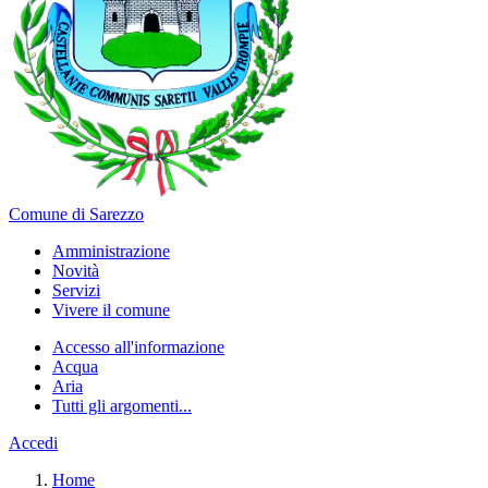
Comune di Sarezzo
Amministrazione
Novità
Servizi
Vivere il comune
Accesso all'informazione
Acqua
Aria
Tutti gli argomenti...
Accedi
Home