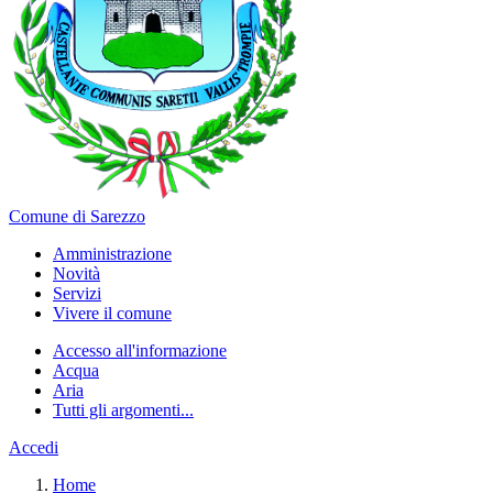
Comune di Sarezzo
Amministrazione
Novità
Servizi
Vivere il comune
Accesso all'informazione
Acqua
Aria
Tutti gli argomenti...
Accedi
Home