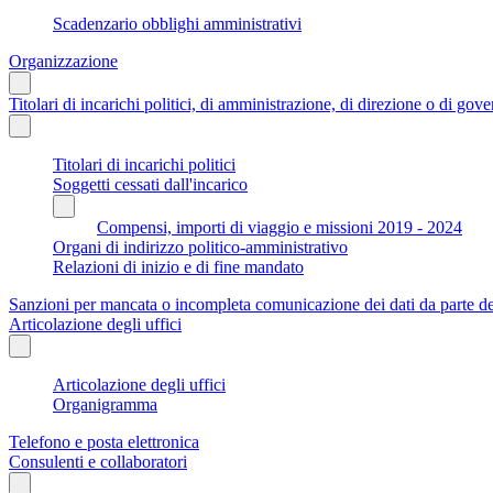
Scadenzario obblighi amministrativi
Organizzazione
Titolari di incarichi politici, di amministrazione, di direzione o di gov
Titolari di incarichi politici
Soggetti cessati dall'incarico
Compensi, importi di viaggio e missioni 2019 - 2024
Organi di indirizzo politico-amministrativo
Relazioni di inizio e di fine mandato
Sanzioni per mancata o incompleta comunicazione dei dati da parte dei t
Articolazione degli uffici
Articolazione degli uffici
Organigramma
Telefono e posta elettronica
Consulenti e collaboratori