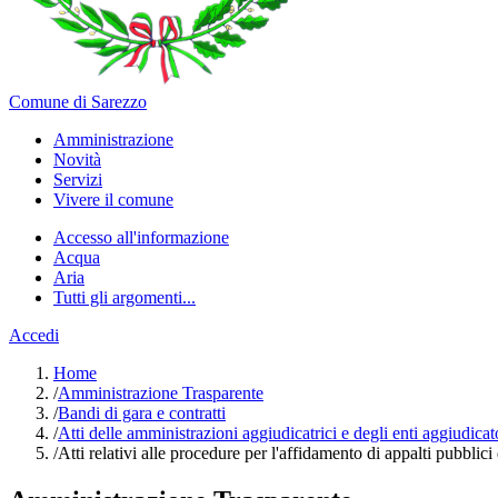
Comune di Sarezzo
Amministrazione
Novità
Servizi
Vivere il comune
Accesso all'informazione
Acqua
Aria
Tutti gli argomenti...
Accedi
Home
/
Amministrazione Trasparente
/
Bandi di gara e contratti
/
Atti delle amministrazioni aggiudicatrici e degli enti aggiudica
/
Atti relativi alle procedure per l'affidamento di appalti pubblici