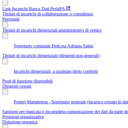
Link Incarichi Banca Dati PerlaPA
Titolari di incarichi di collaborazione o consulenza
Personale
Titolari di incarichi dirigenziali amministrativi di vertice
Segretario comunale Dott.ssa Adriana Salini
Titolari di incarichi dirigenziali (dirigenti non generali)
Incarichi dirigenziali, a qualsiasi titolo conferiti
Posti di funzione disponibili
Dirigenti cessati
Porteri Mariateresa - Segretario generale (incarico cessato in d
Sanzioni per mancata o incompleta comunicazione dei dati da parte dei t
Posizioni organizzative
Dotazione organica