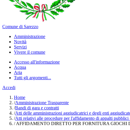
Comune di Sarezzo
Amministrazione
Novità
Servizi
Vivere il comune
Accesso all'informazione
Acqua
Aria
Tutti gli argomenti...
Accedi
Home
/
Amministrazione Trasparente
/
Bandi di gara e contratti
/
Atti delle amministrazioni aggiudicatrici e degli enti aggiudica
/
Atti relativi alle procedure per l'affidamento di appalti pubblici
/
AFFIDAMENTO DIRETTO PER FORNITURA GIOCHI DA