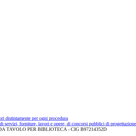
tori distintamente per ogni procedura
 di servizi, forniture, lavori e opere, di concorsi pubblici di progettazion
 TAVOLO PER BIBLIOTECA - CIG B97214352D