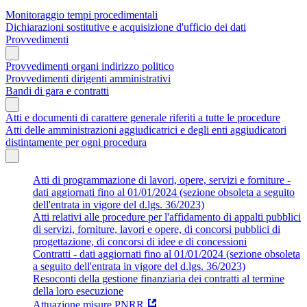
Monitoraggio tempi procedimentali
Dichiarazioni sostitutive e acquisizione d'ufficio dei dati
Provvedimenti
Provvedimenti organi indirizzo politico
Provvedimenti dirigenti amministrativi
Bandi di gara e contratti
Atti e documenti di carattere generale riferiti a tutte le procedure
Atti delle amministrazioni aggiudicatrici e degli enti aggiudicatori
distintamente per ogni procedura
Atti di programmazione di lavori, opere, servizi e forniture -
dati aggiornati fino al 01/01/2024 (sezione obsoleta a seguito
dell'entrata in vigore del d.lgs. 36/2023)
Atti relativi alle procedure per l'affidamento di appalti pubblici
di servizi, forniture, lavori e opere, di concorsi pubblici di
progettazione, di concorsi di idee e di concessioni
Contratti - dati aggiornati fino al 01/01/2024 (sezione obsoleta
a seguito dell'entrata in vigore del d.lgs. 36/2023)
Resoconti della gestione finanziaria dei contratti al termine
della loro esecuzione
Attuazione misure PNRR