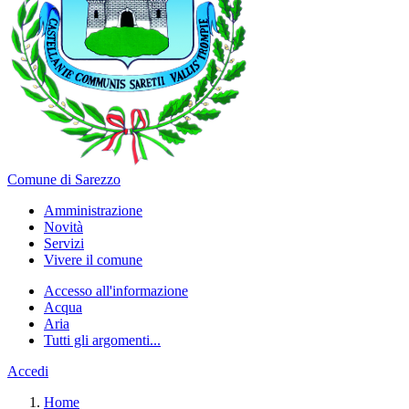
Comune di Sarezzo
Amministrazione
Novità
Servizi
Vivere il comune
Accesso all'informazione
Acqua
Aria
Tutti gli argomenti...
Accedi
Home