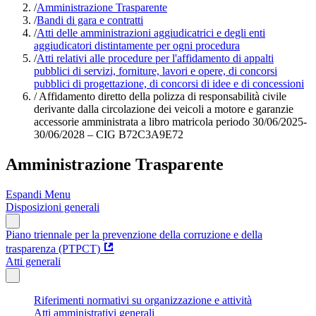
/
Amministrazione Trasparente
/
Bandi di gara e contratti
/
Atti delle amministrazioni aggiudicatrici e degli enti
aggiudicatori distintamente per ogni procedura
/
Atti relativi alle procedure per l'affidamento di appalti
pubblici di servizi, forniture, lavori e opere, di concorsi
pubblici di progettazione, di concorsi di idee e di concessioni
/
Affidamento diretto della polizza di responsabilità civile
derivante dalla circolazione dei veicoli a motore e garanzie
accessorie amministrata a libro matricola periodo 30/06/2025-
30/06/2028 – CIG B72C3A9E72
Amministrazione Trasparente
Espandi Menu
Disposizioni generali
Piano triennale per la prevenzione della corruzione e della
trasparenza (PTPCT)
Atti generali
Riferimenti normativi su organizzazione e attività
Atti amministrativi generali