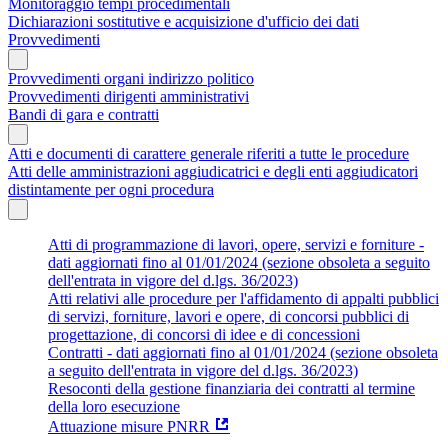
Monitoraggio tempi procedimentali
Dichiarazioni sostitutive e acquisizione d'ufficio dei dati
Provvedimenti
Provvedimenti organi indirizzo politico
Provvedimenti dirigenti amministrativi
Bandi di gara e contratti
Atti e documenti di carattere generale riferiti a tutte le procedure
Atti delle amministrazioni aggiudicatrici e degli enti aggiudicatori
distintamente per ogni procedura
Atti di programmazione di lavori, opere, servizi e forniture -
dati aggiornati fino al 01/01/2024 (sezione obsoleta a seguito
dell'entrata in vigore del d.lgs. 36/2023)
Atti relativi alle procedure per l'affidamento di appalti pubblici
di servizi, forniture, lavori e opere, di concorsi pubblici di
progettazione, di concorsi di idee e di concessioni
Contratti - dati aggiornati fino al 01/01/2024 (sezione obsoleta
a seguito dell'entrata in vigore del d.lgs. 36/2023)
Resoconti della gestione finanziaria dei contratti al termine
della loro esecuzione
Attuazione misure PNRR