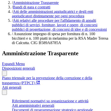
/
Amministrazione Trasparente
/
Bandi di gara e contratti
/
Atti delle amministrazioni aggiudicatrici e degli enti
aggiudicatori distintamente per ogni procedura
/
Atti relativi alle procedure per l'affidamento di appalti
pubblici di servizi, forniture, lavori e opere, di concorsi
pubblici di progettazione, di concorsi di idee e di concessioni
/
Assunzione impegno di spesa per fornitura di n. 100
bicchieri e n. 100 piatti in melamina per la RSA Madre Teresa
di Calcutta. CIG B589A8785A
Amministrazione Trasparente
Espandi Menu
Disposizioni generali
Piano triennale per la prevenzione della corruzione e della
trasparenza (PTPCT)
Atti generali
Riferimenti normativi su organizzazione e attività
Atti amministrativi generali
Documenti di programmazione strategico gestionale