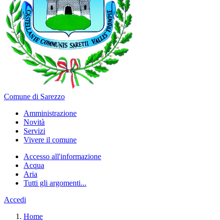
Comune di Sarezzo
Amministrazione
Novità
Servizi
Vivere il comune
Accesso all'informazione
Acqua
Aria
Tutti gli argomenti...
Accedi
Home