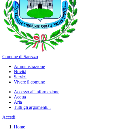
Comune di Sarezzo
Amministrazione
Novità
Servizi
Vivere il comune
Accesso all'informazione
Acqua
Aria
Tutti gli argomenti...
Accedi
Home