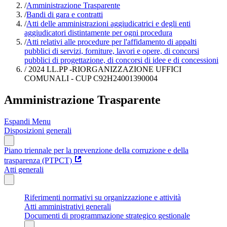
/
Amministrazione Trasparente
/
Bandi di gara e contratti
/
Atti delle amministrazioni aggiudicatrici e degli enti
aggiudicatori distintamente per ogni procedura
/
Atti relativi alle procedure per l'affidamento di appalti
pubblici di servizi, forniture, lavori e opere, di concorsi
pubblici di progettazione, di concorsi di idee e di concessioni
/
2024 LL.PP -RIORGANIZZAZIONE UFFICI
COMUNALI - CUP C92H24001390004
Amministrazione Trasparente
Espandi Menu
Disposizioni generali
Piano triennale per la prevenzione della corruzione e della
trasparenza (PTPCT)
Atti generali
Riferimenti normativi su organizzazione e attività
Atti amministrativi generali
Documenti di programmazione strategico gestionale