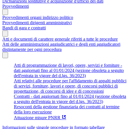
Dichiarazioni sostitutive e acquisizione d'ufficio dei dati
Provvedimenti
Provvedimenti organi indirizzo politico
Provvedimenti dirigenti amministrativi
Bandi di gara e contratti
Atti e documenti di carattere generale riferiti a tutte le procedure
Atti delle amministrazioni aggiudicatrici e degli enti aggiudicatori
distintamente per ogni procedura
Atti di programmazione di lavori, opere, servizi e forniture -
dati aggiornati fino al 01/01/2024 (sezione obsoleta a seguito
dell'entrata in vigore del d.lgs. 36/2023)
Atti relativi alle procedure per l'affidamento di appalti pubblici
di servizi, forniture, lavori e opere, di concorsi pubblici di
progettazione, di concorsi di idee e di concessioni
Contratti - dati aggiornati fino al 01/01/2024 (sezione obsoleta
a seguito dell'entrata in vigore del d.lgs. 36/2023)
Resoconti della gestione finanziaria dei contratti al termine
della loro esecuzione
Attuazione misure PNRR
Informazioni sulle singole procedure in formato tabellare