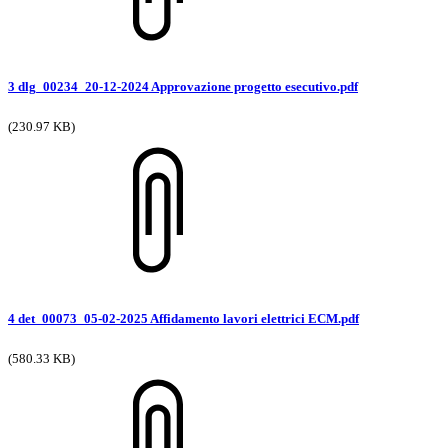
3 dlg_00234_20-12-2024 Approvazione progetto esecutivo.pdf
(230.97 KB)
4 det_00073_05-02-2025 Affidamento lavori elettrici ECM.pdf
(580.33 KB)