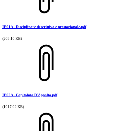
IE01A - Disciplinare descrittivo e prestazionale.pdf
(209.16 KB)
IE02A - Capitolato D'Appalto.pdf
(1017.02 KB)