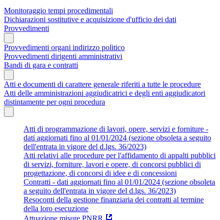
Monitoraggio tempi procedimentali
Dichiarazioni sostitutive e acquisizione d'ufficio dei dati
Provvedimenti
Provvedimenti organi indirizzo politico
Provvedimenti dirigenti amministrativi
Bandi di gara e contratti
Atti e documenti di carattere generale riferiti a tutte le procedure
Atti delle amministrazioni aggiudicatrici e degli enti aggiudicatori
distintamente per ogni procedura
Atti di programmazione di lavori, opere, servizi e forniture -
dati aggiornati fino al 01/01/2024 (sezione obsoleta a seguito
dell'entrata in vigore del d.lgs. 36/2023)
Atti relativi alle procedure per l'affidamento di appalti pubblici
di servizi, forniture, lavori e opere, di concorsi pubblici di
progettazione, di concorsi di idee e di concessioni
Contratti - dati aggiornati fino al 01/01/2024 (sezione obsoleta
a seguito dell'entrata in vigore del d.lgs. 36/2023)
Resoconti della gestione finanziaria dei contratti al termine
della loro esecuzione
Attuazione misure PNRR