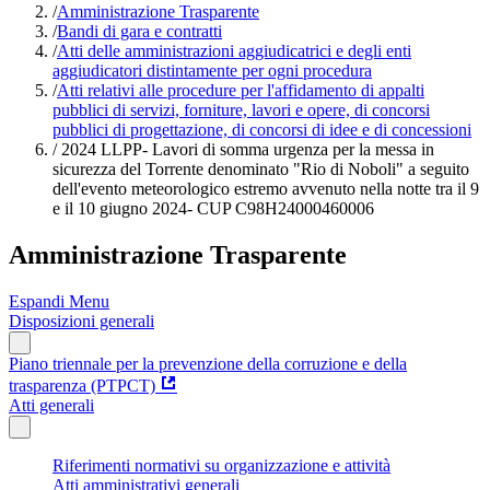
/
Amministrazione Trasparente
/
Bandi di gara e contratti
/
Atti delle amministrazioni aggiudicatrici e degli enti
aggiudicatori distintamente per ogni procedura
/
Atti relativi alle procedure per l'affidamento di appalti
pubblici di servizi, forniture, lavori e opere, di concorsi
pubblici di progettazione, di concorsi di idee e di concessioni
/
2024 LLPP- Lavori di somma urgenza per la messa in
sicurezza del Torrente denominato "Rio di Noboli" a seguito
dell'evento meteorologico estremo avvenuto nella notte tra il 9
e il 10 giugno 2024- CUP C98H24000460006
Amministrazione Trasparente
Espandi Menu
Disposizioni generali
Piano triennale per la prevenzione della corruzione e della
trasparenza (PTPCT)
Atti generali
Riferimenti normativi su organizzazione e attività
Atti amministrativi generali