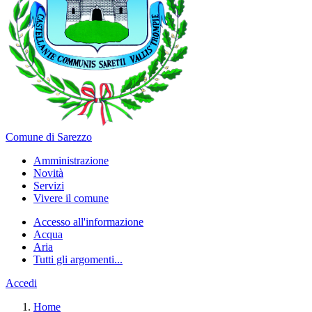
Comune di Sarezzo
Amministrazione
Novità
Servizi
Vivere il comune
Accesso all'informazione
Acqua
Aria
Tutti gli argomenti...
Accedi
Home