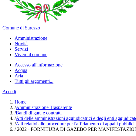
Comune di Sarezzo
Amministrazione
Novità
Servizi
Vivere il comune
Accesso all'informazione
Acqua
Aria
Tutti gli argomenti...
Accedi
Home
/
Amministrazione Trasparente
/
Bandi di gara e contratti
/
Atti delle amministrazioni aggiudicatrici e degli enti aggiudica
/
Atti relativi alle procedure per l'affidamento di appalti pubblici
/
2022 - FORNITURA DI GAZEBO PER MANIFESTAZIO