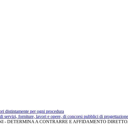
tori distintamente per ogni procedura
 di servizi, forniture, lavori e opere, di concorsi pubblici di progettazion
NI - DETERMINA A CONTRARRE E AFFIDAMENTO DIRETTO.