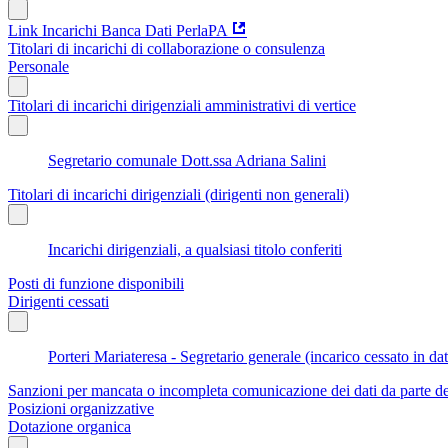
Link Incarichi Banca Dati PerlaPA
Titolari di incarichi di collaborazione o consulenza
Personale
Titolari di incarichi dirigenziali amministrativi di vertice
Segretario comunale Dott.ssa Adriana Salini
Titolari di incarichi dirigenziali (dirigenti non generali)
Incarichi dirigenziali, a qualsiasi titolo conferiti
Posti di funzione disponibili
Dirigenti cessati
Porteri Mariateresa - Segretario generale (incarico cessato in d
Sanzioni per mancata o incompleta comunicazione dei dati da parte dei t
Posizioni organizzative
Dotazione organica