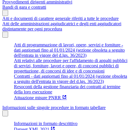
Provvedimenti dirigenti amministrativi
Bandi di gara e contratti
Atti e documenti di carattere generale riferiti a tutte le procedure
Atti delle amministrazioni aggiudicatrici e degli enti aggiudicatori
distintamente per ogni procedura
Atti di programmazione di lavori, opere, servizi e forniture -
dati aggiornati fino al 01/01/2024 (sezione obsoleta a seguito
dell'entrata in vigore del d.lgs. 36/2023)
Atti relativi alle procedure per l'affidamento di appalti pubblici
di servizi, forniture, lavori e opere, di concorsi pubblici di
progettazione, di concorsi di idee e di concessioni
Contratti - dati aggiornati fino al 01/01/2024 (sezione obsoleta
a seguito dell'entrata in vigore del d.lgs. 36/2023)
Resoconti della gestione finanziaria dei contratti al termine
della loro esecuzione
Attuazione misure PNRR
Informazioni sulle singole procedure in formato tabellare
Informazioni in formato descrittivo
Dataset XML 2021