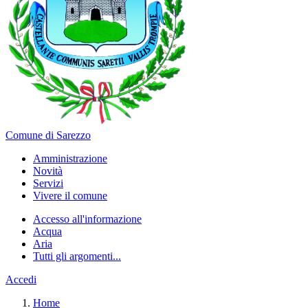
Comune di Sarezzo
Amministrazione
Novità
Servizi
Vivere il comune
Accesso all'informazione
Acqua
Aria
Tutti gli argomenti...
Accedi
Home