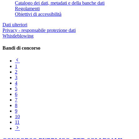
Catalogo dei dati, metadati e della banche dati
Regolamenti
Obiettivi di accessibilità
Dati ulteriori
Privacy - responsabile protezione dati
Whistleblowing
Bandi di concorso
Pagina
precedente
1
2
3
4
5
6
7
8
9
10
11
Pagina
successiva