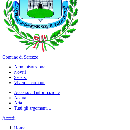
Comune di Sarezzo
Amministrazione
Novità
Servizi
Vivere il comune
Accesso all'informazione
Acqua
Aria
Tutti gli argomenti...
Accedi
Home