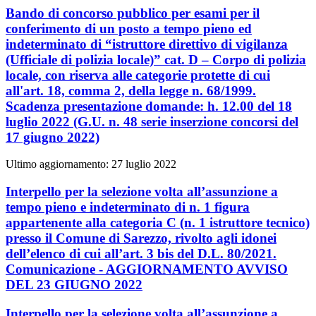
Bando di concorso pubblico per esami per il
conferimento di un posto a tempo pieno ed
indeterminato di “istruttore direttivo di vigilanza
(Ufficiale di polizia locale)” cat. D – Corpo di polizia
locale, con riserva alle categorie protette di cui
all'art. 18, comma 2, della legge n. 68/1999.
Scadenza presentazione domande: h. 12.00 del 18
luglio 2022 (G.U. n. 48 serie inserzione concorsi del
17 giugno 2022)
Ultimo aggiornamento: 27 luglio 2022
Interpello per la selezione volta all’assunzione a
tempo pieno e indeterminato di n. 1 figura
appartenente alla categoria C (n. 1 istruttore tecnico)
presso il Comune di Sarezzo, rivolto agli idonei
dell’elenco di cui all’art. 3 bis del D.L. 80/2021.
Comunicazione - AGGIORNAMENTO AVVISO
DEL 23 GIUGNO 2022
Interpello per la selezione volta all’assunzione a