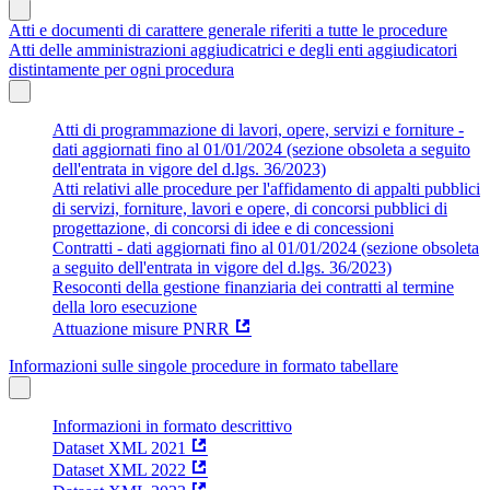
Atti e documenti di carattere generale riferiti a tutte le procedure
Atti delle amministrazioni aggiudicatrici e degli enti aggiudicatori
distintamente per ogni procedura
Atti di programmazione di lavori, opere, servizi e forniture -
dati aggiornati fino al 01/01/2024 (sezione obsoleta a seguito
dell'entrata in vigore del d.lgs. 36/2023)
Atti relativi alle procedure per l'affidamento di appalti pubblici
di servizi, forniture, lavori e opere, di concorsi pubblici di
progettazione, di concorsi di idee e di concessioni
Contratti - dati aggiornati fino al 01/01/2024 (sezione obsoleta
a seguito dell'entrata in vigore del d.lgs. 36/2023)
Resoconti della gestione finanziaria dei contratti al termine
della loro esecuzione
Attuazione misure PNRR
Informazioni sulle singole procedure in formato tabellare
Informazioni in formato descrittivo
Dataset XML 2021
Dataset XML 2022