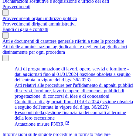
Dichiarazioni sostitutive e acquisizione d'ufficio dei dati
Provvedimenti
Provvedimenti organi indirizzo politico
Provvedimenti dirigenti amministrativi
Bandi di gara e contratti
Atti e documenti di carattere generale riferiti a tutte le procedure
Atti delle amministrazioni aggiudicatrici e degli enti aggiudicatori
distintamente per ogni procedura
Atti di programmazione di lavori, opere, servizi e forniture -
dati aggiornati fino al 01/01/2024 (sezione obsoleta a seguito
dell'entrata in vigore del d.lgs. 36/2023)
Atti relativi alle procedure per l'affidamento di appalti pubblici
di servizi, forniture, lavori e opere, di concorsi pubblici di
progettazione, di concorsi di idee e di concessioni
Contratti - dati aggiornati fino al 01/01/2024 (sezione obsoleta
a seguito dell'entrata in vigore del d.lgs. 36/2023)
Resoconti della gestione finanziaria dei contratti al termine
della loro esecuzione
Attuazione misure PNRR
Informazioni sulle singole procedure in formato tabellare