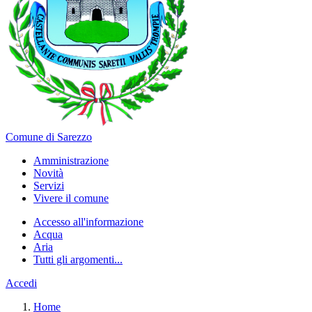
Comune di Sarezzo
Amministrazione
Novità
Servizi
Vivere il comune
Accesso all'informazione
Acqua
Aria
Tutti gli argomenti...
Accedi
Home