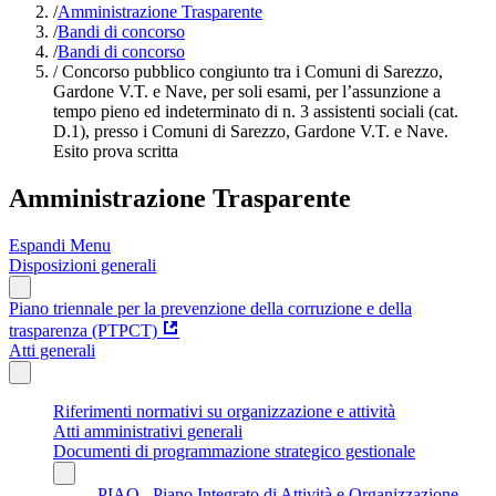
/
Amministrazione Trasparente
/
Bandi di concorso
/
Bandi di concorso
/
Concorso pubblico congiunto tra i Comuni di Sarezzo,
Gardone V.T. e Nave, per soli esami, per l’assunzione a
tempo pieno ed indeterminato di n. 3 assistenti sociali (cat.
D.1), presso i Comuni di Sarezzo, Gardone V.T. e Nave.
Esito prova scritta
Amministrazione Trasparente
Espandi Menu
Disposizioni generali
Piano triennale per la prevenzione della corruzione e della
trasparenza (PTPCT)
Atti generali
Riferimenti normativi su organizzazione e attività
Atti amministrativi generali
Documenti di programmazione strategico gestionale
PIAO_ Piano Integrato di Attività e Organizzazione