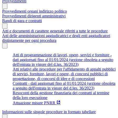
Provvedimenti
Provvedimenti organi indirizzo politico
Provvedimenti dirigenti amministrativi
Bandi di gara e contratti
Atti e documenti di carattere generale riferiti a tutte le procedure
Atti delle amministrazioni aggiudicatrici e degli enti aggiudicatori
distintamente per ogni procedura
Atti di programmazione di lavori, opere, servizi e forniture -
dati aggiornati fino al 01/01/2024 (sezione obsoleta a seguito
dell'entrata in vigore del d.lgs. 36/2023)
Atti relativi alle procedure per l'affidamento di appalti pubblici
di servizi, forniture, lavori e opere, di concorsi pubblici di
progettazione, di concorsi di idee e di concessioni
Contratti - dati aggiornati fino al 01/01/2024 (sezione obsoleta
a seguito dell'entrata in vigore del d.lgs. 36/2023)
Resoconti della gestione finanziaria dei contratti al termine
della loro esecuzione
Attuazione misure PNRR
Informazioni sulle singole procedure in formato tabellare