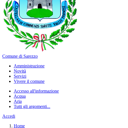
Comune di Sarezzo
Amministrazione
Novità
Servizi
Vivere il comune
Accesso all'informazione
Acqua
Aria
Tutti gli argomenti...
Accedi
Home