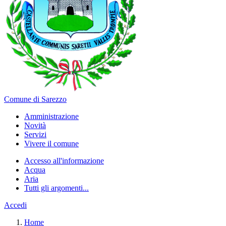
Comune di Sarezzo
Amministrazione
Novità
Servizi
Vivere il comune
Accesso all'informazione
Acqua
Aria
Tutti gli argomenti...
Accedi
Home