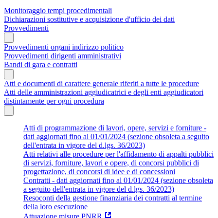
Monitoraggio tempi procedimentali
Dichiarazioni sostitutive e acquisizione d'ufficio dei dati
Provvedimenti
Provvedimenti organi indirizzo politico
Provvedimenti dirigenti amministrativi
Bandi di gara e contratti
Atti e documenti di carattere generale riferiti a tutte le procedure
Atti delle amministrazioni aggiudicatrici e degli enti aggiudicatori
distintamente per ogni procedura
Atti di programmazione di lavori, opere, servizi e forniture -
dati aggiornati fino al 01/01/2024 (sezione obsoleta a seguito
dell'entrata in vigore del d.lgs. 36/2023)
Atti relativi alle procedure per l'affidamento di appalti pubblici
di servizi, forniture, lavori e opere, di concorsi pubblici di
progettazione, di concorsi di idee e di concessioni
Contratti - dati aggiornati fino al 01/01/2024 (sezione obsoleta
a seguito dell'entrata in vigore del d.lgs. 36/2023)
Resoconti della gestione finanziaria dei contratti al termine
della loro esecuzione
Attuazione misure PNRR