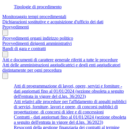
Tipologie di procedimento
Monitoraggio tempi procedimentali
Dichiarazioni sostitutive e acquisizione d'ufficio dei dati
Provvedimenti
Provvedimenti organi indirizzo politico
Provvedimenti dirigenti amministrativi
Bandi di gara e contratti
Atti e documenti di carattere generale riferiti a tutte le procedure
Atti delle amministrazioni aggiudicatrici e degli enti aggiudicatori
distintamente per ogni procedura
Atti di programmazione di lavori, opere, servizi e forniture -
dati aggiornati fino al 01/01/2024 (sezione obsoleta a seguito
dell'entrata in vigore del d.lgs. 36/2023)
Atti relativi alle procedure per l'affidamento di appalti pubblici
di servizi, forniture, lavori e opere, di concorsi pubblici di
progettazione, di concorsi di idee e di concessioni
Contratti - dati aggiornati fino al 01/01/2024 (sezione obsoleta
a seguito dell'entrata in vigore del d.lgs. 36/2023)
Resoconti della gestione finanziaria dei contratti al termine