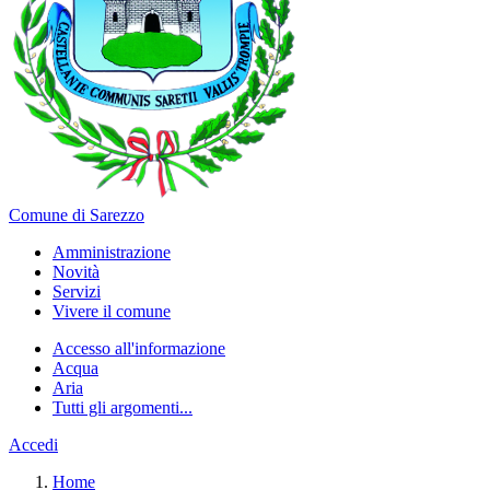
Comune di Sarezzo
Amministrazione
Novità
Servizi
Vivere il comune
Accesso all'informazione
Acqua
Aria
Tutti gli argomenti...
Accedi
Home