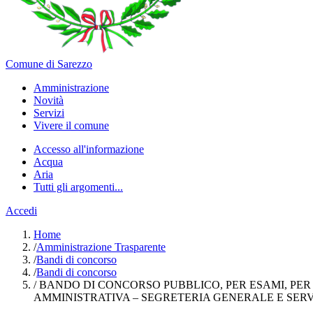
Comune di Sarezzo
Amministrazione
Novità
Servizi
Vivere il comune
Accesso all'informazione
Acqua
Aria
Tutti gli argomenti...
Accedi
Home
/
Amministrazione Trasparente
/
Bandi di concorso
/
Bandi di concorso
/
BANDO DI CONCORSO PUBBLICO, PER ESAMI, PER 
AMMINISTRATIVA – SEGRETERIA GENERALE E SERVI