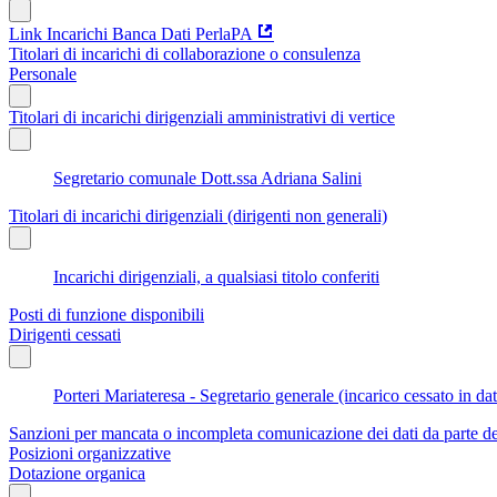
Link Incarichi Banca Dati PerlaPA
Titolari di incarichi di collaborazione o consulenza
Personale
Titolari di incarichi dirigenziali amministrativi di vertice
Segretario comunale Dott.ssa Adriana Salini
Titolari di incarichi dirigenziali (dirigenti non generali)
Incarichi dirigenziali, a qualsiasi titolo conferiti
Posti di funzione disponibili
Dirigenti cessati
Porteri Mariateresa - Segretario generale (incarico cessato in d
Sanzioni per mancata o incompleta comunicazione dei dati da parte dei t
Posizioni organizzative
Dotazione organica