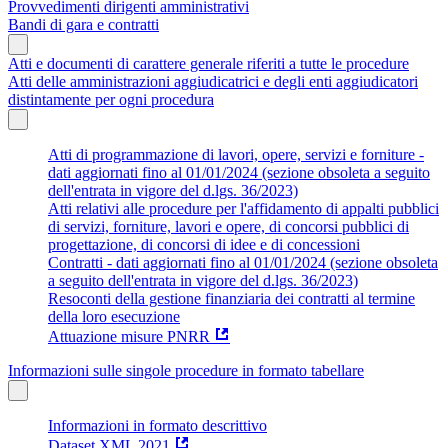
Provvedimenti dirigenti amministrativi
Bandi di gara e contratti
Atti e documenti di carattere generale riferiti a tutte le procedure
Atti delle amministrazioni aggiudicatrici e degli enti aggiudicatori
distintamente per ogni procedura
Atti di programmazione di lavori, opere, servizi e forniture -
dati aggiornati fino al 01/01/2024 (sezione obsoleta a seguito
dell'entrata in vigore del d.lgs. 36/2023)
Atti relativi alle procedure per l'affidamento di appalti pubblici
di servizi, forniture, lavori e opere, di concorsi pubblici di
progettazione, di concorsi di idee e di concessioni
Contratti - dati aggiornati fino al 01/01/2024 (sezione obsoleta
a seguito dell'entrata in vigore del d.lgs. 36/2023)
Resoconti della gestione finanziaria dei contratti al termine
della loro esecuzione
Attuazione misure PNRR
Informazioni sulle singole procedure in formato tabellare
Informazioni in formato descrittivo
Dataset XML 2021