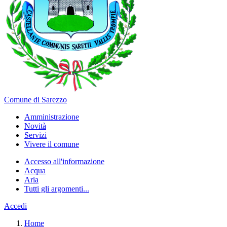
Comune di Sarezzo
Amministrazione
Novità
Servizi
Vivere il comune
Accesso all'informazione
Acqua
Aria
Tutti gli argomenti...
Accedi
Home