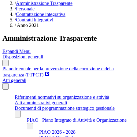
/
Amministrazione Trasparente
/
Personale
/
Contrattazione integrativa
/
Contratti integrativi
/
Anno 2021
Amministrazione Trasparente
Espandi Menu
Disposizioni generali
Piano triennale per la prevenzione della corruzione e della
trasparenza (PTPCT)
Atti generali
Riferimenti normativi su organizzazione e attività
Atti amministrativi generali
Documenti di programmazione strategico gestionale
PIAO_ Piano Integrato di Attività e Organizzazione
PIAO 2026 - 2028