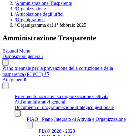
/
Amministrazione Trasparente
/
Organizzazione
/
Articolazione degli uffici
/
Organigramma
/
Organigramma dal 1° febbraio 2025
Amministrazione Trasparente
Espandi Menu
Disposizioni generali
Piano triennale per la prevenzione della corruzione e della
trasparenza (PTPCT)
Atti generali
Riferimenti normativi su organizzazione e attività
Atti amministrativi generali
Documenti di programmazione strategico gestionale
PIAO_ Piano Integrato di Attività e Organizzazione
PIAO 2026 - 2028