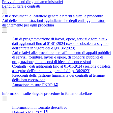
Provvedimenti dirigenti amministrativi
Bandi di gara e contratti
Atti e documenti di carattere generale riferiti a tutte le procedure
Atti delle amministrazioni aggiudicatrici e degli enti aggiudicatori
distintamente per ogni procedura
Atti di programmazione di lavori, opere, servizi e forniture -
dati aggiornati fino al 01/01/2024 (sezione obsoleta a seguito
dell'entrata in vigore del d.lgs. 36/2023)
Atti relativi alle procedure per l'affidamento di appalti pubblici
di servizi, forniture, lavori e opere, di concorsi pubblici di
progettazione, di concorsi di idee e di concessioni
Contratti - dati aggiornati fino al 01/01/2024 (sezione obsoleta
a seguito dell'entrata in vigore del d.lgs. 36/2023)
Resoconti della gestione finanziaria dei contratti al termine
della loro esecuzione
Attuazione misure PNRR
Informazioni sulle singole procedure in formato tabellare
Informazioni in formato descrittivo
Dataset XML 2021