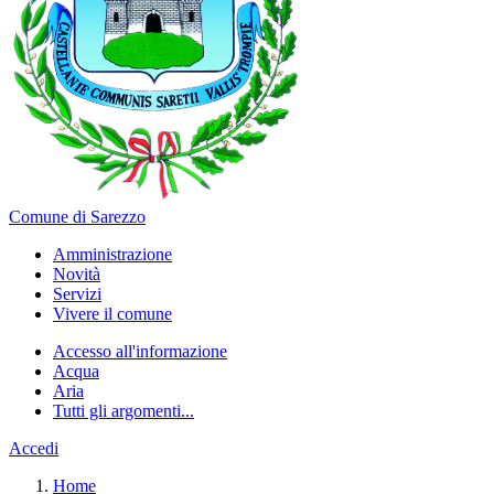
Comune di Sarezzo
Amministrazione
Novità
Servizi
Vivere il comune
Accesso all'informazione
Acqua
Aria
Tutti gli argomenti...
Accedi
Home