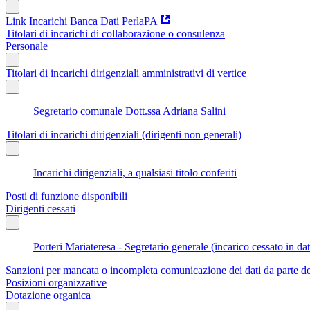
Link Incarichi Banca Dati PerlaPA
Titolari di incarichi di collaborazione o consulenza
Personale
Titolari di incarichi dirigenziali amministrativi di vertice
Segretario comunale Dott.ssa Adriana Salini
Titolari di incarichi dirigenziali (dirigenti non generali)
Incarichi dirigenziali, a qualsiasi titolo conferiti
Posti di funzione disponibili
Dirigenti cessati
Porteri Mariateresa - Segretario generale (incarico cessato in d
Sanzioni per mancata o incompleta comunicazione dei dati da parte dei t
Posizioni organizzative
Dotazione organica