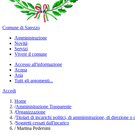
Comune di Sarezzo
Amministrazione
Novità
Servizi
Vivere il comune
Accesso all'informazione
Acqua
Aria
Tutti gli argomenti...
Accedi
Home
/
Amministrazione Trasparente
/
Organizzazione
/
Titolari di incarichi politici, di amministrazione, di direzione o
/
Soggetti cessati dall'incarico
/
Martina Pedersini