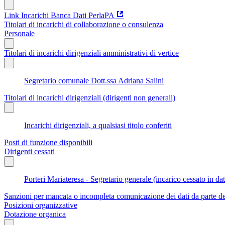
Link Incarichi Banca Dati PerlaPA
Titolari di incarichi di collaborazione o consulenza
Personale
Titolari di incarichi dirigenziali amministrativi di vertice
Segretario comunale Dott.ssa Adriana Salini
Titolari di incarichi dirigenziali (dirigenti non generali)
Incarichi dirigenziali, a qualsiasi titolo conferiti
Posti di funzione disponibili
Dirigenti cessati
Porteri Mariateresa - Segretario generale (incarico cessato in d
Sanzioni per mancata o incompleta comunicazione dei dati da parte dei t
Posizioni organizzative
Dotazione organica