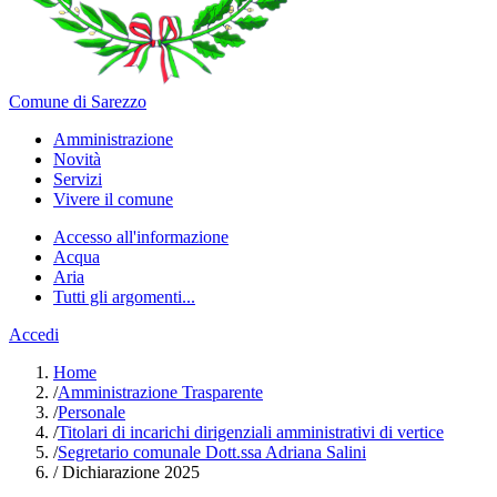
Comune di Sarezzo
Amministrazione
Novità
Servizi
Vivere il comune
Accesso all'informazione
Acqua
Aria
Tutti gli argomenti...
Accedi
Home
/
Amministrazione Trasparente
/
Personale
/
Titolari di incarichi dirigenziali amministrativi di vertice
/
Segretario comunale Dott.ssa Adriana Salini
/
Dichiarazione 2025