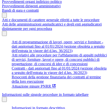
Provvedimenti organi indirizzo politico
Provvedimenti dirigenti amministrativi
Bandi di gara e contratti
Atti e documenti di carattere generale riferiti a tutte le procedure
Atti delle amministrazioni aggiudicatrici e degli enti aggiudicatori
distintamente per ogni procedura
Atti di programmazione di lavori, opere, servizi e forniture -
dati aggiornati fino al 01/01/2024 (sezione obsoleta a seguito
dell'entrata in vigore del d.lgs. 36/2023)
Atti relativi alle procedure per l'affidamento di appalti pubblici
di servizi, forniture, lavori e opere, di concorsi pubblici di
progettazione, di concorsi di idee e di concessioni
Contratti - dati aggiornati fino al 01/01/2024 (sezione obsoleta
a seguito dell'entrata in vigore del d.lgs. 36/2023)
Resoconti della gestione finanziaria dei contratti al termine
della loro esecuzione
Attuazione misure PNRR
Informazioni sulle singole procedure in formato tabellare
Informazioni in formato descrittivo