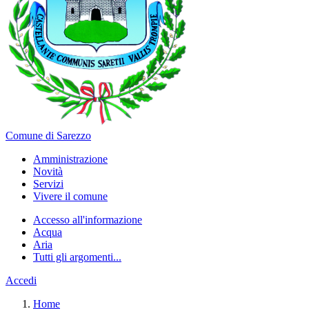
Comune di Sarezzo
Amministrazione
Novità
Servizi
Vivere il comune
Accesso all'informazione
Acqua
Aria
Tutti gli argomenti...
Accedi
Home