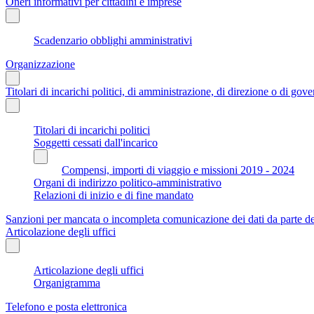
Oneri informativi per cittadini e imprese
Scadenzario obblighi amministrativi
Organizzazione
Titolari di incarichi politici, di amministrazione, di direzione o di gov
Titolari di incarichi politici
Soggetti cessati dall'incarico
Compensi, importi di viaggio e missioni 2019 - 2024
Organi di indirizzo politico-amministrativo
Relazioni di inizio e di fine mandato
Sanzioni per mancata o incompleta comunicazione dei dati da parte dei t
Articolazione degli uffici
Articolazione degli uffici
Organigramma
Telefono e posta elettronica