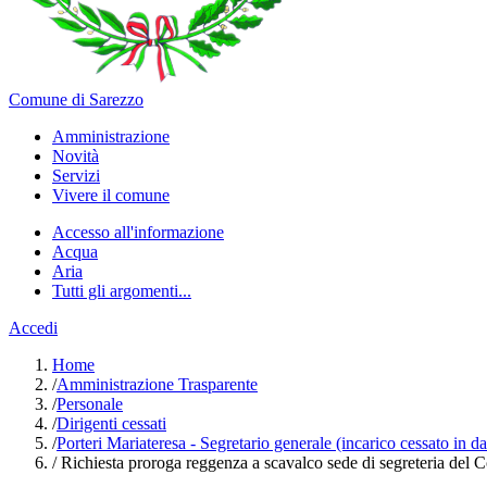
Comune di Sarezzo
Amministrazione
Novità
Servizi
Vivere il comune
Accesso all'informazione
Acqua
Aria
Tutti gli argomenti...
Accedi
Home
/
Amministrazione Trasparente
/
Personale
/
Dirigenti cessati
/
Porteri Mariateresa - Segretario generale (incarico cessato in d
/
Richiesta proroga reggenza a scavalco sede di segreteria del