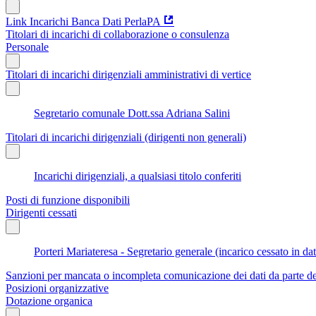
Link Incarichi Banca Dati PerlaPA
Titolari di incarichi di collaborazione o consulenza
Personale
Titolari di incarichi dirigenziali amministrativi di vertice
Segretario comunale Dott.ssa Adriana Salini
Titolari di incarichi dirigenziali (dirigenti non generali)
Incarichi dirigenziali, a qualsiasi titolo conferiti
Posti di funzione disponibili
Dirigenti cessati
Porteri Mariateresa - Segretario generale (incarico cessato in d
Sanzioni per mancata o incompleta comunicazione dei dati da parte dei t
Posizioni organizzative
Dotazione organica