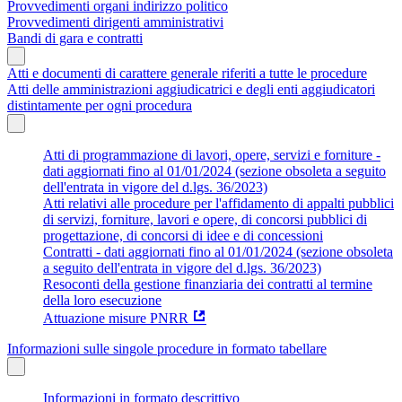
Provvedimenti organi indirizzo politico
Provvedimenti dirigenti amministrativi
Bandi di gara e contratti
Atti e documenti di carattere generale riferiti a tutte le procedure
Atti delle amministrazioni aggiudicatrici e degli enti aggiudicatori
distintamente per ogni procedura
Atti di programmazione di lavori, opere, servizi e forniture -
dati aggiornati fino al 01/01/2024 (sezione obsoleta a seguito
dell'entrata in vigore del d.lgs. 36/2023)
Atti relativi alle procedure per l'affidamento di appalti pubblici
di servizi, forniture, lavori e opere, di concorsi pubblici di
progettazione, di concorsi di idee e di concessioni
Contratti - dati aggiornati fino al 01/01/2024 (sezione obsoleta
a seguito dell'entrata in vigore del d.lgs. 36/2023)
Resoconti della gestione finanziaria dei contratti al termine
della loro esecuzione
Attuazione misure PNRR
Informazioni sulle singole procedure in formato tabellare
Informazioni in formato descrittivo