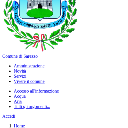
Comune di Sarezzo
Amministrazione
Novità
Servizi
Vivere il comune
Accesso all'informazione
Acqua
Aria
Tutti gli argomenti...
Accedi
Home