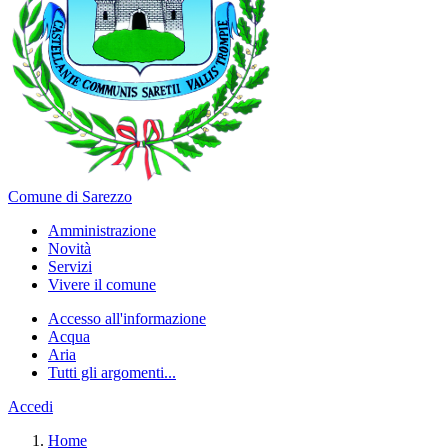
Comune di Sarezzo
Amministrazione
Novità
Servizi
Vivere il comune
Accesso all'informazione
Acqua
Aria
Tutti gli argomenti...
Accedi
Home