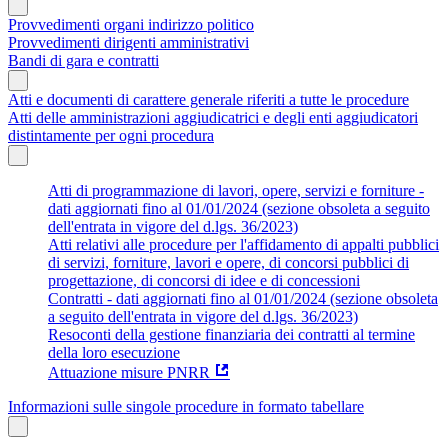
Provvedimenti organi indirizzo politico
Provvedimenti dirigenti amministrativi
Bandi di gara e contratti
Atti e documenti di carattere generale riferiti a tutte le procedure
Atti delle amministrazioni aggiudicatrici e degli enti aggiudicatori
distintamente per ogni procedura
Atti di programmazione di lavori, opere, servizi e forniture -
dati aggiornati fino al 01/01/2024 (sezione obsoleta a seguito
dell'entrata in vigore del d.lgs. 36/2023)
Atti relativi alle procedure per l'affidamento di appalti pubblici
di servizi, forniture, lavori e opere, di concorsi pubblici di
progettazione, di concorsi di idee e di concessioni
Contratti - dati aggiornati fino al 01/01/2024 (sezione obsoleta
a seguito dell'entrata in vigore del d.lgs. 36/2023)
Resoconti della gestione finanziaria dei contratti al termine
della loro esecuzione
Attuazione misure PNRR
Informazioni sulle singole procedure in formato tabellare