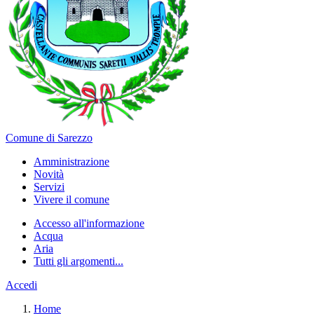
Comune di Sarezzo
Amministrazione
Novità
Servizi
Vivere il comune
Accesso all'informazione
Acqua
Aria
Tutti gli argomenti...
Accedi
Home