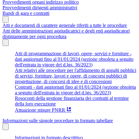
Provvedimenti organi indirizzo politico
Provvedimenti dirigenti amministrativi
Bandi di gara e contratti
Atti e documenti di carattere generale riferiti a tutte le procedure
Atti delle amministrazioni aggiudicatrici e degli enti aggiudicatori
distintamente per ogni procedura
Atti di programmazione di lavori, opere, servizi e forniture -
dati aggiornati fino al 01/01/2024 (sezione obsoleta a seguito
dell'entrata in vigore del d.lgs. 36/2023)
Atti relativi alle procedure per l'affidamento di appalti pubblici
di servizi, forniture, lavori e opere, di concorsi pubblici di
progettazione, di concorsi di idee e di concessioni
Contratti - dati aggiornati fino al 01/01/2024 (sezione obsoleta
a seguito dell'entrata in vigore del d.lgs. 36/2023)
Resoconti della gestione finanziaria dei contratti al termine
della loro esecuzione
Attuazione misure PNRR
Informazioni sulle singole procedure in formato tabellare
Informazioni in formato descrittivo