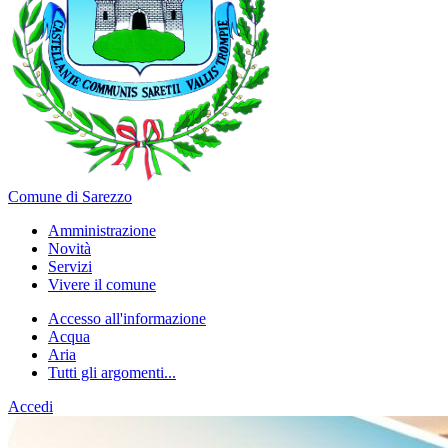
Comune di Sarezzo
Amministrazione
Novità
Servizi
Vivere il comune
Accesso all'informazione
Acqua
Aria
Tutti gli argomenti...
Accedi