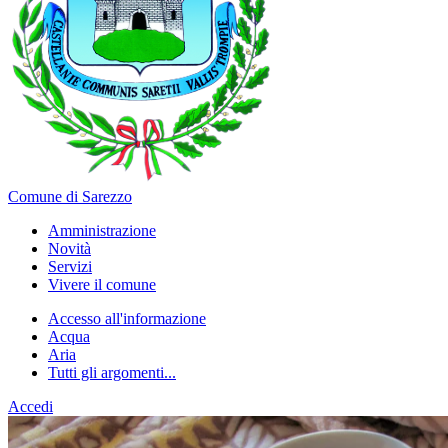
Comune di Sarezzo
Amministrazione
Novità
Servizi
Vivere il comune
Accesso all'informazione
Acqua
Aria
Tutti gli argomenti...
Accedi