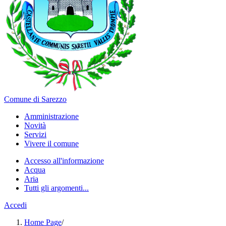
Comune di Sarezzo
Amministrazione
Novità
Servizi
Vivere il comune
Accesso all'informazione
Acqua
Aria
Tutti gli argomenti...
Accedi
Home Page
/