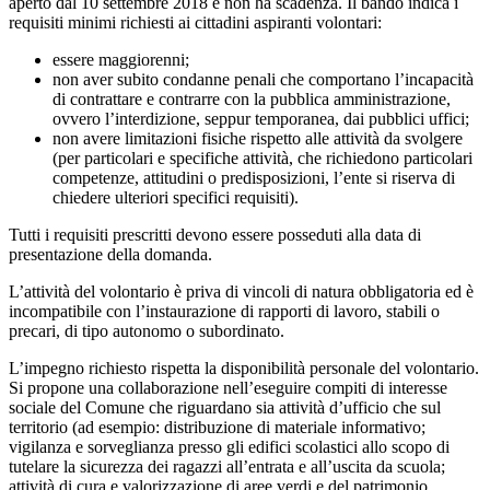
aperto dal 10 settembre 2018 e non ha scadenza. Il bando indica i
requisiti minimi richiesti ai cittadini aspiranti volontari:
essere maggiorenni;
non aver subito condanne penali che comportano l’incapacità
di contrattare e contrarre con la pubblica amministrazione,
ovvero l’interdizione, seppur temporanea, dai pubblici uffici;
non avere limitazioni fisiche rispetto alle attività da svolgere
(per particolari e specifiche attività, che richiedono particolari
competenze, attitudini o predisposizioni, l’ente si riserva di
chiedere ulteriori specifici requisiti).
Tutti i requisiti prescritti devono essere posseduti alla data di
presentazione della domanda.
L’attività del volontario è priva di vincoli di natura obbligatoria ed è
incompatibile con l’instaurazione di rapporti di lavoro, stabili o
precari, di tipo autonomo o subordinato.
L’impegno richiesto rispetta la disponibilità personale del volontario.
Si propone una collaborazione nell’eseguire compiti di interesse
sociale del Comune che riguardano sia attività d’ufficio che sul
territorio (ad esempio: distribuzione di materiale informativo;
vigilanza e sorveglianza presso gli edifici scolastici allo scopo di
tutelare la sicurezza dei ragazzi all’entrata e all’uscita da scuola;
attività di cura e valorizzazione di aree verdi e del patrimonio