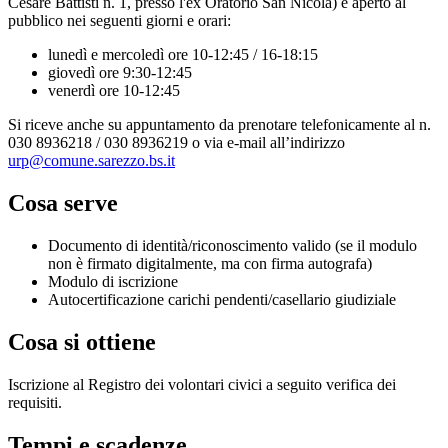
Cesare Battisti n. 1, presso l'ex Oratorio San Nicola) è aperto al
pubblico nei seguenti giorni e orari:
lunedì e mercoledì ore 10-12:45 / 16-18:15
giovedì ore 9:30-12:45
venerdì ore 10-12:45
Si riceve anche su appuntamento da prenotare telefonicamente al n.
030 8936218 / 030 8936219 o via e-mail all’indirizzo
urp@comune.sarezzo.bs.it
Cosa serve
Documento di identità/riconoscimento valido (se il modulo
non è firmato digitalmente, ma con firma autografa)
Modulo di iscrizione
Autocertificazione carichi pendenti/casellario giudiziale
Cosa si ottiene
Iscrizione al Registro dei volontari civici a seguito verifica dei
requisiti.
Tempi e scadenze