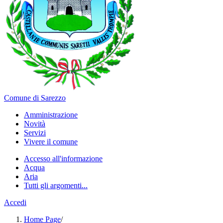
Comune di Sarezzo
Amministrazione
Novità
Servizi
Vivere il comune
Accesso all'informazione
Acqua
Aria
Tutti gli argomenti...
Accedi
Home Page
/