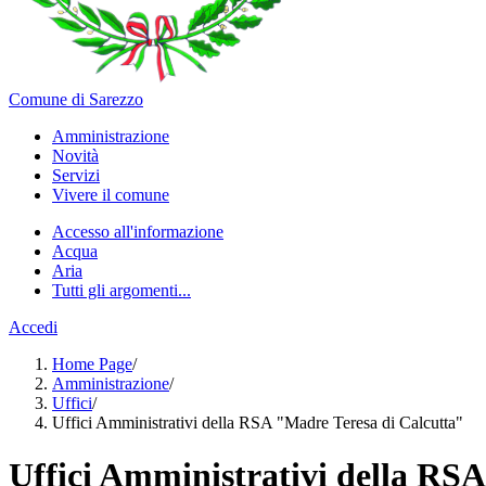
Comune di Sarezzo
Amministrazione
Novità
Servizi
Vivere il comune
Accesso all'informazione
Acqua
Aria
Tutti gli argomenti...
Accedi
Home Page
/
Amministrazione
/
Uffici
/
Uffici Amministrativi della RSA "Madre Teresa di Calcutta"
Uffici Amministrativi della RS