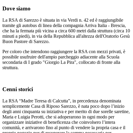
Dove siamo
La RSA di Sarezzo è situata in via Verdi n. 42 ed è raggiungibile
tramite gli autobus di linea della compagnia Arriva Italia - Brescia,
che ha la fermata più vicina a circa 600 metri dalla struttura (circa 10
minuti a piedi), in via della Repubblica all'altezza dell'Oratorio Gesù
Buon Pastore di Sarezzo.
Per coloro che intendono raggiungere la RSA con mezzi privati, è
possibile usufruire dell'ampio parcheggio adiacente alla Scuola
secondaria di I grado "Giorgio La Pira", collocato di fronte alla
struttura.
Cenni storici
La RSA “Madre Teresa di Calcutta”, in precedenza denominata
semplicemente Casa di Riposo Sarezzo, è nata poco dopo l’inizio
degli anni cinquanta su iniziativa e per merito di due sorelle saretine,
Maria e Luigia Perotti, che si adoperarono in ogni modo per
organizzare iniziative di beneficenza che coinvolsero l’intera
comunità, e arrivarono fino al punto di vendere la propria casa e il
proprio negozio pur di recuperare la somma necessaria per