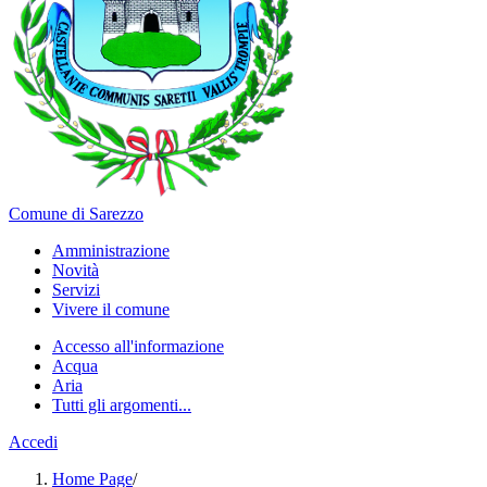
Comune di Sarezzo
Amministrazione
Novità
Servizi
Vivere il comune
Accesso all'informazione
Acqua
Aria
Tutti gli argomenti...
Accedi
Home Page
/