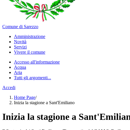
Comune di Sarezzo
Amministrazione
Novità
Servizi
Vivere il comune
Accesso all'informazione
Acqua
Aria
Tutti gli argomenti...
Accedi
Home Page
/
Inizia la stagione a Sant'Emiliano
Inizia la stagione a Sant'Emilia