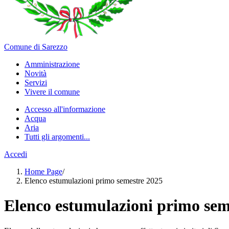
Comune di Sarezzo
Amministrazione
Novità
Servizi
Vivere il comune
Accesso all'informazione
Acqua
Aria
Tutti gli argomenti...
Accedi
Home Page
/
Elenco estumulazioni primo semestre 2025
Elenco estumulazioni primo sem