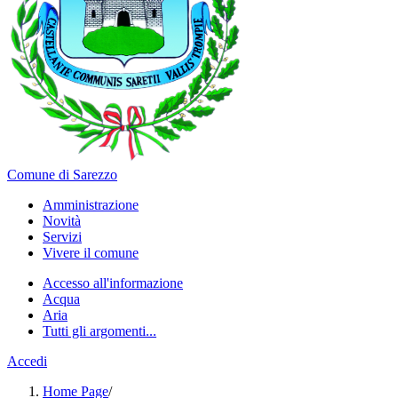
Comune di Sarezzo
Amministrazione
Novità
Servizi
Vivere il comune
Accesso all'informazione
Acqua
Aria
Tutti gli argomenti...
Accedi
Home Page
/