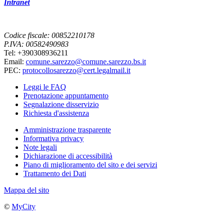
Intranet
Codice fiscale: 00852210178
P.IVA: 00582490983
Tel: +390308936211
Email:
comune.sarezzo@comune.sarezzo.bs.it
PEC:
protocollosarezzo@cert.legalmail.it
Leggi le FAQ
Prenotazione appuntamento
Segnalazione disservizio
Richiesta d'assistenza
Amministrazione trasparente
Informativa privacy
Note legali
Dichiarazione di accessibilità
Piano di miglioramento del sito e dei servizi
Trattamento dei Dati
Mappa del sito
©
MyCity