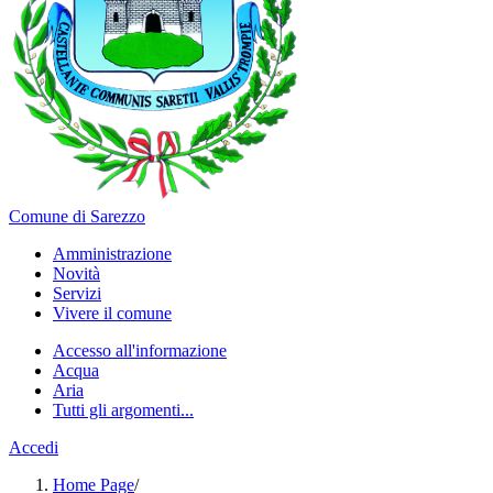
Comune di Sarezzo
Amministrazione
Novità
Servizi
Vivere il comune
Accesso all'informazione
Acqua
Aria
Tutti gli argomenti...
Accedi
Home Page
/