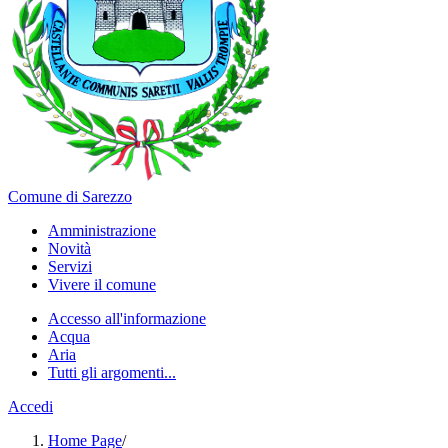
Comune di Sarezzo
Amministrazione
Novità
Servizi
Vivere il comune
Accesso all'informazione
Acqua
Aria
Tutti gli argomenti...
Accedi
Home Page
/