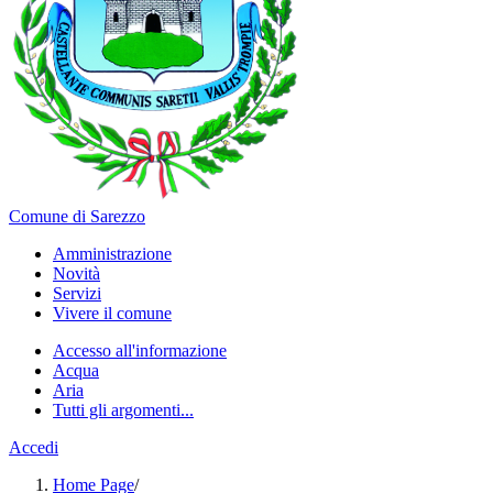
Comune di Sarezzo
Amministrazione
Novità
Servizi
Vivere il comune
Accesso all'informazione
Acqua
Aria
Tutti gli argomenti...
Accedi
Home Page
/