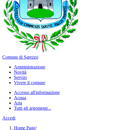
Comune di Sarezzo
Amministrazione
Novità
Servizi
Vivere il comune
Accesso all'informazione
Acqua
Aria
Tutti gli argomenti...
Accedi
Home Page
/