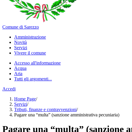
Comune di Sarezzo
Amministrazione
Novità
Servizi
Vivere il comune
Accesso all'informazione
Acqua
Aria
Tutti gli argomenti...
Accedi
Home Page
/
Servizi
/
Tributi, finanze e contravvenzioni
/
Pagare una “multa” (sanzione amministrativa pecuniaria)
Pagare una “multa” (sanzione a