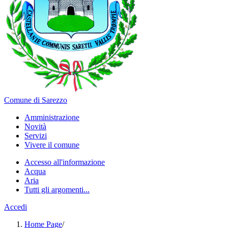
Comune di Sarezzo
Amministrazione
Novità
Servizi
Vivere il comune
Accesso all'informazione
Acqua
Aria
Tutti gli argomenti...
Accedi
Home Page
/