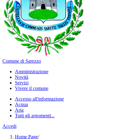
Comune di Sarezzo
Amministrazione
Novità
Servizi
Vivere il comune
Accesso all'informazione
Acqua
Aria
Tutti gli argomenti...
Accedi
Home Page
/